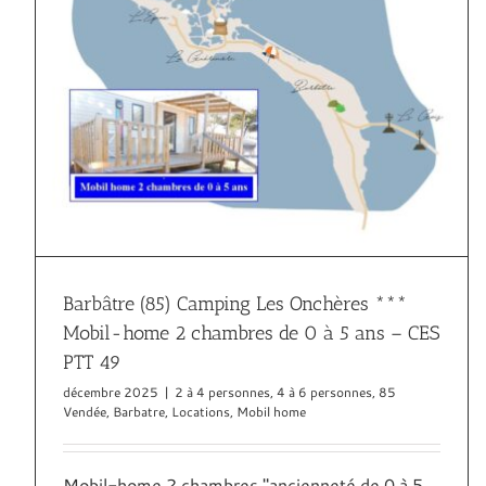
Barbâtre (85) Camping Les Onchères ***
Mobil-home 2 chambres de 0 à 5 ans – CES
PTT 49
décembre 2025
|
2 à 4 personnes
,
4 à 6 personnes
,
85
Vendée
,
Barbatre
,
Locations
,
Mobil home
Mobil-home 2 chambres "ancienneté de 0 à 5