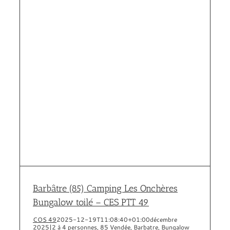
Barbâtre (85) Camping Les Onchères
Bungalow toilé – CES PTT 49
COS 49
2025-12-19T11:08:40+01:00
décembre
2025
|
2 à 4 personnes
,
85 Vendée
,
Barbatre
,
Bungalow