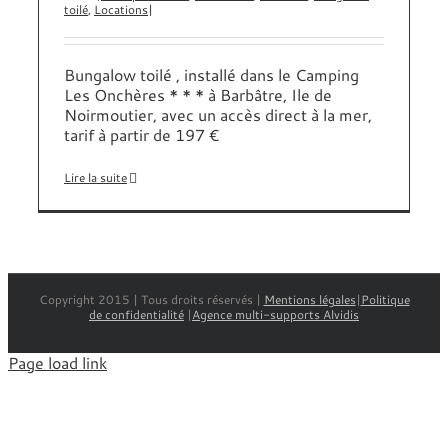
toilé
,
Locations
|
Bungalow toilé , installé dans le Camping
Les Onchères * * * à Barbâtre, Ile de
Noirmoutier, avec un accès direct à la mer,
tarif à partir de 197 €
Lire la suite
Copyright 2015 | Tous droits réservés |
Mentions légales
|
Politique
de confidentialité
|
Agence multi-supports Alvidis
Page load link