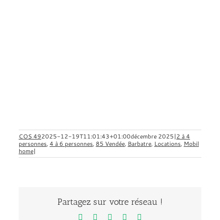
COS 49
2025-12-19T11:01:43+01:00
décembre 2025
|
2 à 4
personnes
,
4 à 6 personnes
,
85 Vendée
,
Barbatre
,
Locations
,
Mobil
home
|
Partagez sur votre réseau !
Facebook
X
LinkedIn
Pinterest
Email