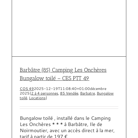
Barbâtre (85) Camping Les Onchères
Bungalow toilé – CES PTT 49
COS 49
2025-12-19T11:08:40+01:00
décembre
2025
|
2 à 4 personnes
,
85 Vendée
,
Barbatre
,
Bungalow
toilé
,
Locations
|
Bungalow toilé , installé dans le Camping
Les Onchères * * * à Barbâtre, Ile de
Noirmoutier, avec un accès direct à la mer,
tarif à partir de 197 €