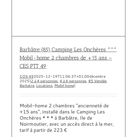
Barbâtre (85) Camping Les Onchères ***
Mobil-home 2 chambres de +15 ans –
CES PTT 49
COS 49
2025-12-19T11:06:37+01:00
décembre
2025
|
2 à 4 personnes
,
4 à 6 personnes
,
85 Vendée
,
Barbatre
,
Locations
,
Mobil home
|
Mobil-home 2 chambres "ancienneté de
+15 ans", installé dans le Camping Les
Onchères * * * à Barbâtre, Ile de
Noirmoutier, avec un accès direct à la mer,
tarif à partir de 223 €