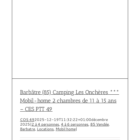
Barbâtre (85) Camping Les Onchères ***
Mobil-home 2 chambres de 11 à 15 ans
– CES PTT 49
COS 49
2025-12-19T11:32:22+01:00
décembre
2025
|
2 à 4 personnes
,
4 à 6 personnes
,
85 Vendée
,
Barbatre
,
Locations
,
Mobil home
|