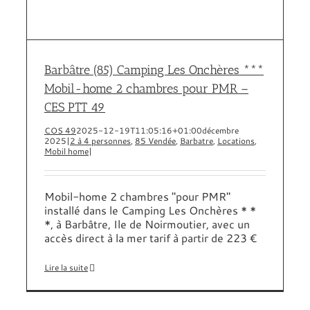
Barbâtre (85) Camping Les Onchères ***
Mobil-home 2 chambres pour PMR –
CES PTT 49
COS 49
2025-12-19T11:05:16+01:00
décembre
2025
|
2 à 4 personnes
,
85 Vendée
,
Barbatre
,
Locations
,
Mobil home
|
Mobil-home 2 chambres "pour PMR"
installé dans le Camping Les Onchères * *
*, à Barbâtre, Ile de Noirmoutier, avec un
accès direct à la mer tarif à partir de 223 €
Lire la suite