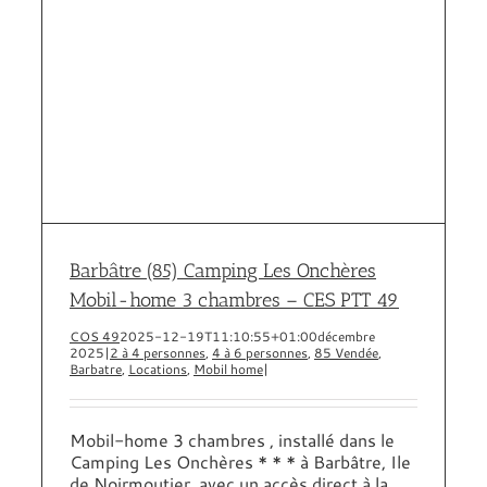
Barbâtre (85) Camping Les Onchères
Mobil-home 3 chambres – CES PTT 49
COS 49
2025-12-19T11:10:55+01:00
décembre
2025
|
2 à 4 personnes
,
4 à 6 personnes
,
85 Vendée
,
Barbatre
,
Locations
,
Mobil home
|
Mobil-home 3 chambres , installé dans le
Camping Les Onchères * * * à Barbâtre, Ile
de Noirmoutier, avec un accès direct à la