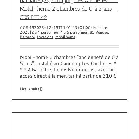
Barbâtre (85) Camping Les Onchères ***
Mobil-home 2 chambres de 0 à 5 ans –
CES PTT 49
COS 49
2025-12-19T11:01:43+01:00
décembre
2025
|
2 à 4 personnes
,
4 à 6 personnes
,
85 Vendée
,
Barbatre
,
Locations
,
Mobil home
|
Mobil-home 2 chambres "ancienneté de 0 à
5 ans", installé au Camping Les Onchères *
* * à Barbâtre, Ile de Noirmoutier, avec un
accès direct à la mer, tarif à partir de 310 €
Lire la suite