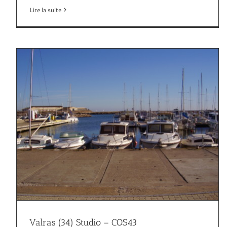
Lire la suite
Marseillan-Plage (34) Appartement –
COS43
2 à 4 personnes
34 Hérault
4 à 6 personnes
Appartement
Locations
Marseillan Plage
Ville
Valras (34) Studio – COS43