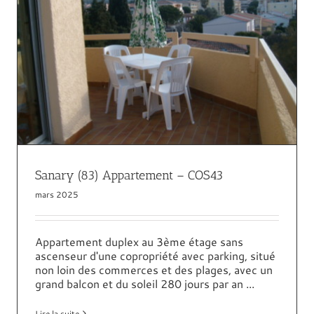
Sampzon (07) Mobilhome I 122 – COS43
07 Ardèche
4 à 6 personnes
Locations
Mobil home
Sanary (83) Appartement – COS43
mars 2025
Appartement duplex au 3ème étage sans
ascenseur d'une copropriété avec parking, situé
non loin des commerces et des plages, avec un
grand balcon et du soleil 280 jours par an ...
Lire la suite