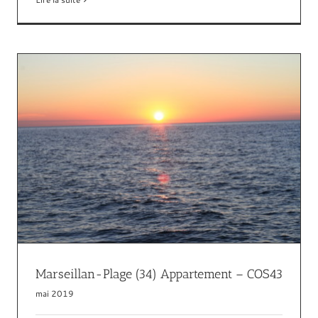
Barbâtre Noirmoutier (85) Mobilhome B19
– COS43
2 à 4 personnes
4 à 6 personnes
85 Vendée
Barbâtre
Locations
Mobil home
Marseillan-Plage (34) Appartement – COS43
mai 2019