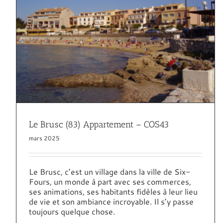
Sanary (83) Appartement – COS43
4 à 6 personnes
83 Var
Appartement
Locations
Sanary sur
mer
Le Brusc (83) Appartement – COS43
mars 2025
Le Brusc, c’est un village dans la ville de Six-
Fours, un monde à part avec ses commerces,
ses animations, ses habitants fidèles à leur lieu
de vie et son ambiance incroyable. Il s’y passe
toujours quelque chose.