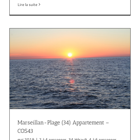
Lire la suite
Marseillan-Plage (34) Appartement –
COS43
mai 2019
|
2 à 4 personnes
,
34 Hérault
,
4 à 6 personnes
,