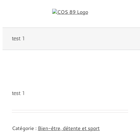
Passer
au
contenu
test 1
test 1
Catégorie :
Bien-être, détente et sport