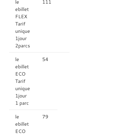
le
111
ebillet
FLEX
Tarif
unique
1jour
2parcs
le
54
ebillet
ECO
Tarif
unique
1jour
1 parc
le
79
ebillet
ECO