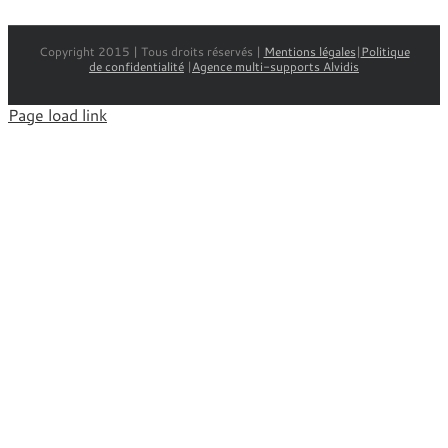
Copyright 2015 | Tous droits réservés |
Mentions légales
|
Politique
de confidentialité
|
Agence multi-supports Alvidis
Page load link