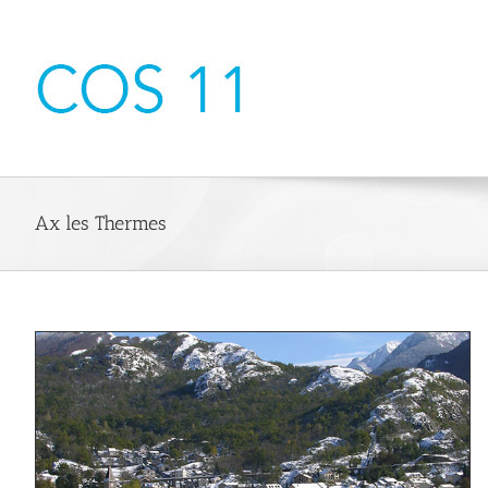
Passer
au
contenu
Ax les Thermes
1