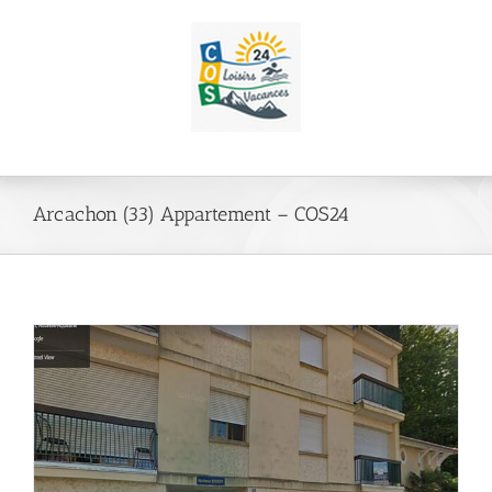
Passer
au
contenu
Arcachon (33) Appartement – COS24