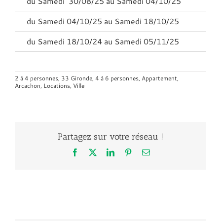
du Samedi 30/08/25 au Samedi 04/10/25
4
du Samedi 04/10/25 au Samedi 18/10/25
3
du Samedi 18/10/24 au Samedi 05/11/25
3
2 à 4 personnes
,
33 Gironde
,
4 à 6 personnes
,
Appartement
,
Arcachon
,
Locations
,
Ville
Partagez sur votre réseau !
Facebook
X
LinkedIn
Pinterest
Email